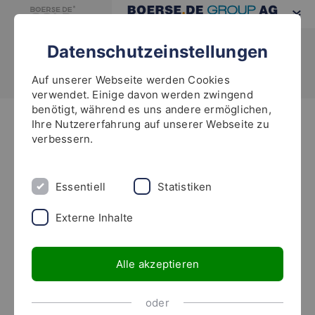
Datenschutzeinstellungen
Auf unserer Webseite werden Cookies
verwendet. Einige davon werden zwingend
benötigt, während es uns andere ermöglichen,
Ihre Nutzererfahrung auf unserer Webseite zu
Highlights
verbessern.
Die Kultpublikation für Ihren
Vermögensaufbau &
Essentiell
Statistiken
Vermögensschutz
Externe Inhalte
„Der Leitfaden für Ihr Vermögen“ wurde in sage und
Alle akzeptieren
schreibe 65 Auflagen nun 300.000 Mal gedruckt und
begeistert immer wieder Anleger aller Generationen –
oder
erfahrene Profis genauso wie Börseneinsteiger. Fordern