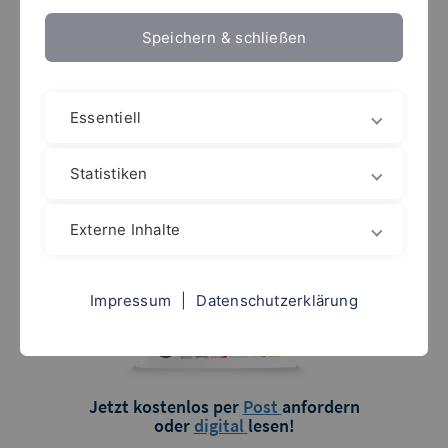
auch Sie die Kultpublikation zusammen mit drei
Speichern & schließen
Riesenpostern zur Börse jetzt
kostenlos und völlig
unverbindlich an!
Essentiell
Statistiken
Externe Inhalte
Impressum
|
Datenschutzerklärung
Jetzt kostenlos per
Post
anfordern
oder
digital
lesen!